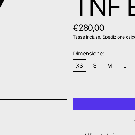
TNF 
Prezzo normale
€280,00
Tasse incluse.
Spedizione
calc
Dimensione:
XS
S
M
L