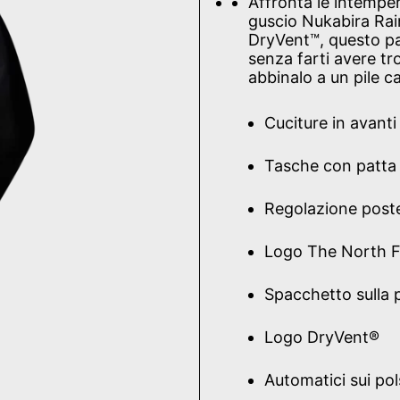
Affronta le intemper
guscio Nukabira Rai
DryVent™, questo par
senza farti avere tr
abbinalo a un pile 
Cuciture in avanti 
Tasche con patta
Regolazione poste
Logo The North 
Spacchetto sulla 
Logo DryVent®
Automatici sui pol