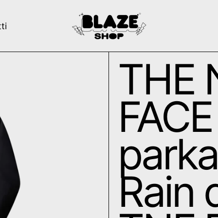
ti
THE 
FACE
parka
Rain 