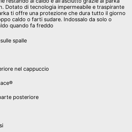
ie restando al caldo e all'asciutto grazie al parka
n. Dotato di tecnologia impermeabile e traspirante
ka ti offre una protezione che dura tutto il giorno
oppo caldo o farti sudare. Indossalo da solo o
caldo quando fa freddo
sulle spalle
riore nel cappuccio
Face®
parte posteriore
si