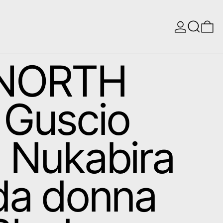
Login
Ricerca
0 
NORTH
 Guscio
 Nukabira
da donna